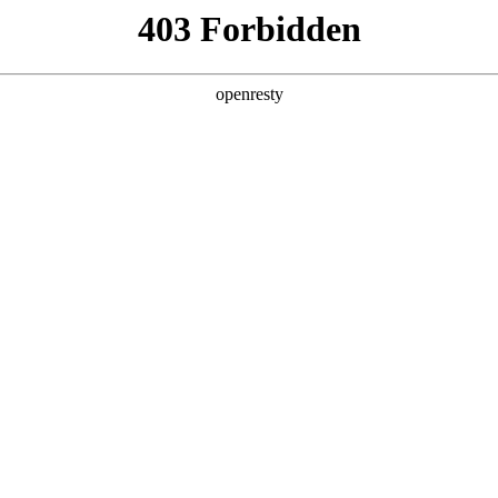
关于PA视讯
解决方案
产品
技术
简称PA视讯光电)之专属网站，在您使用本网站之前