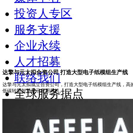
投资人专区
服务支援
企业永续
人才招募
达擎与元太拟合资公司 打造大型电子纸模组生产线
联络我们
达擎与元太拟成立合资公司，打造大型电子纸模组生产线
全球服务据点
低碳转型智慧显示应用商机。
苏ICP备19048987号-10
苏公网安备 3205900200