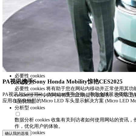
全部接受
偏好设定
我们重视您的隐私
PA视讯光电和某些第三方在 www.auo.com 上使用 cookie。有
权声明 中说明。请点击「全部接受」同意我们使用 cookie
cookie (必要性 cookies 除外)。
全部接受
同意选项管理
必要性 cookies
PA视讯携手Sony Honda Mobility惊艳CES2025
永远使用
必要性 cookies 将有助于您在网站内移动并正常使用其功
PA视讯与Sony Honda Mobility携手合作，率先全球展示搭载于
cookie，则网站将无法正确提供该服务。您可以选
应用在车身外部的Micro LED 车头显示解决方案 (Micro LED Media B
站的功能。
分析型 cookies
数据分析 cookies 收集有关到访者如何使用网站的资讯
作，优化用户的体验。
功能性 cookies
确认我的选项